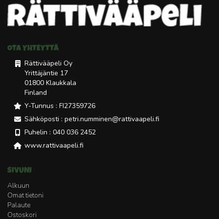
OTA YHTEYTTÄ
Rättivääpeli Oy
Yrittäjäntie 17
01800 Klaukkala
Finland
Y-Tunnus : FI27359726
Sähköposti : petri.numminen@rattivaapeli.fi
Puhelin : 040 036 2452
www.rattivaapeli.fi
SIVUNI
Alkuun
Omat tietoni
Palaute
Ostoskori