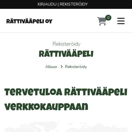
KIRJAUDU
|
REKISTERÖIDY
0
Toggl
Rekisteröidy
RÄTTIVÄÄPELI
Alkuun
Rekisteröidy
Tervetuloa Rättivääpeli
verkkokauppaan