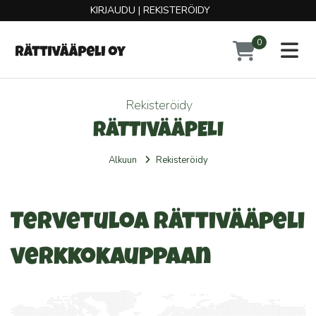
KIRJAUDU
|
REKISTERÖIDY
0
Toggl
Rekisteröidy
RÄTTIVÄÄPELI
Alkuun
Rekisteröidy
Tervetuloa Rättivääpeli
verkkokauppaan