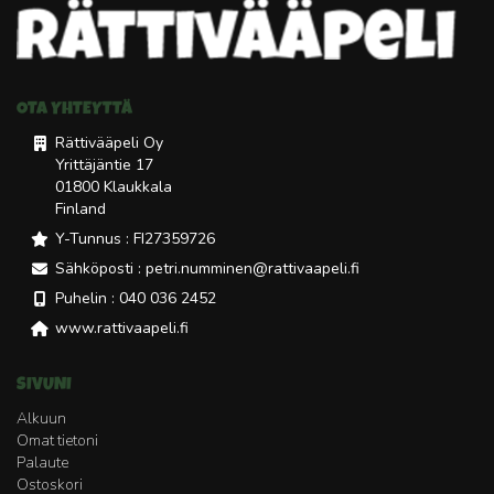
OTA YHTEYTTÄ
Rättivääpeli Oy
Yrittäjäntie 17
01800 Klaukkala
Finland
Y-Tunnus : FI27359726
Sähköposti : petri.numminen@rattivaapeli.fi
Puhelin : 040 036 2452
www.rattivaapeli.fi
SIVUNI
Alkuun
Omat tietoni
Palaute
Ostoskori