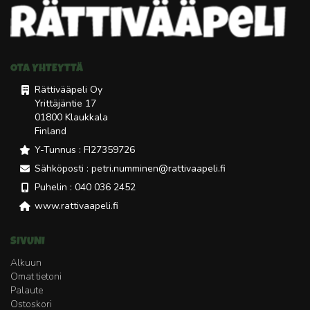
OTA YHTEYTTÄ
Rättivääpeli Oy
Yrittäjäntie 17
01800 Klaukkala
Finland
Y-Tunnus : FI27359726
Sähköposti : petri.numminen@rattivaapeli.fi
Puhelin : 040 036 2452
www.rattivaapeli.fi
SIVUNI
Alkuun
Omat tietoni
Palaute
Ostoskori