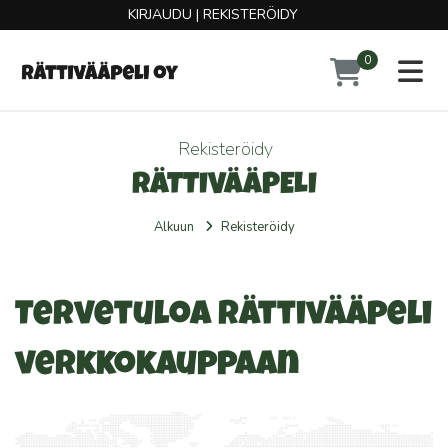
KIRJAUDU
|
REKISTERÖIDY
0
Toggl
Rekisteröidy
RÄTTIVÄÄPELI
Alkuun
Rekisteröidy
Tervetuloa Rättivääpeli
verkkokauppaan