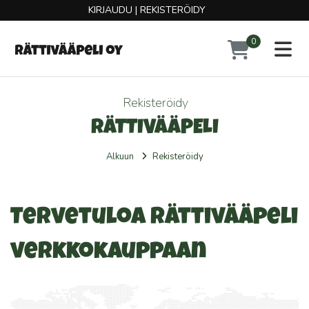
KIRJAUDU
|
REKISTERÖIDY
0
Toggl
Rekisteröidy
RÄTTIVÄÄPELI
Alkuun
Rekisteröidy
Tervetuloa Rättivääpeli
verkkokauppaan