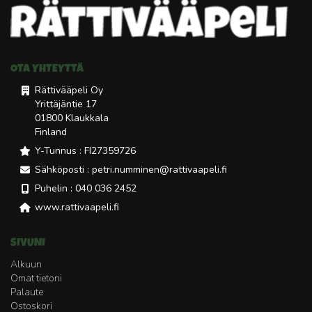
OTA YHTEYTTÄ
Rättivääpeli Oy
Yrittäjäntie 17
01800 Klaukkala
Finland
Y-Tunnus : FI27359726
Sähköposti : petri.numminen@rattivaapeli.fi
Puhelin : 040 036 2452
www.rattivaapeli.fi
SIVUNI
Alkuun
Omat tietoni
Palaute
Ostoskori