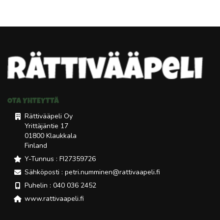
OTA YHTEYTTÄ
Rättivääpeli Oy
Yrittäjäntie 17
01800 Klaukkala
Finland
Y-Tunnus : FI27359726
Sähköposti : petri.numminen@rattivaapeli.fi
Puhelin : 040 036 2452
www.rattivaapeli.fi