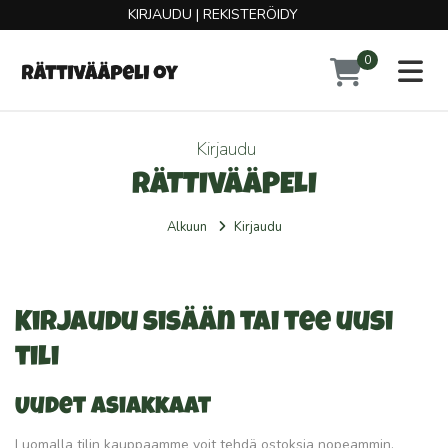
KIRJAUDU
|
REKISTERÖIDY
0
Toggl
Kirjaudu
RÄTTIVÄÄPELI
Alkuun
Kirjaudu
Kirjaudu sisään tai tee uusi
tili
Uudet asiakkaat
Luomalla tilin kauppaamme voit tehdä ostoksia nopeammin,